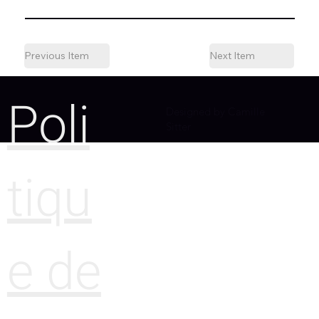
Previous Item
Next Item
Poli
Designed by Camille
Sitter
tiqu
e de