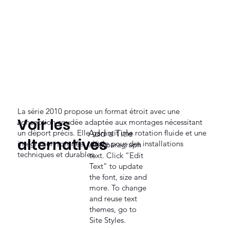
La série 2010 propose un format étroit avec une
Voir les
conception coudée adaptée aux montages nécessitant
un déport précis. Elle garantit une rotation fluide et une
Add a Title
alternatives
intégration soignée, idéale pour des installations
Add paragraph
techniques et durables.
text. Click “Edit
Text” to update
the font, size and
more. To change
and reuse text
themes, go to
Site Styles.