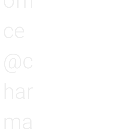
offi
ce
@c
har
ma