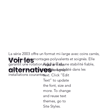
La série 2003 offre un format mi-large avec coins carrés,
Voir les
idéal pour des montages polyvalents et soignés. Elle
garantit une rotation régulière et une stabilité fiable,
Add a Title
alternatives
répondant aux exigences de durabilité dans les
Add paragraph
installations courantes.
text. Click “Edit
Text” to update
the font, size and
more. To change
and reuse text
themes, go to
Site Styles.