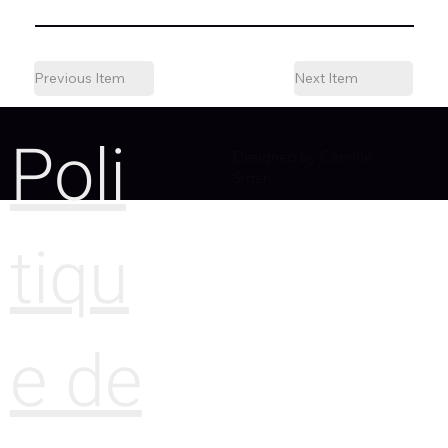
Previous Item
Next Item
Poli
Designed by Camille
Sitter
tiqu
e de