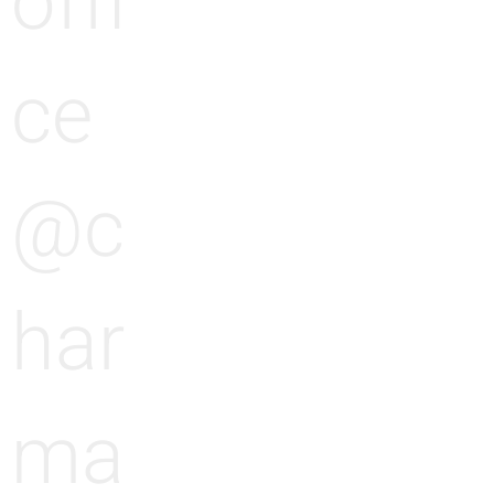
offi
ce
@c
har
ma