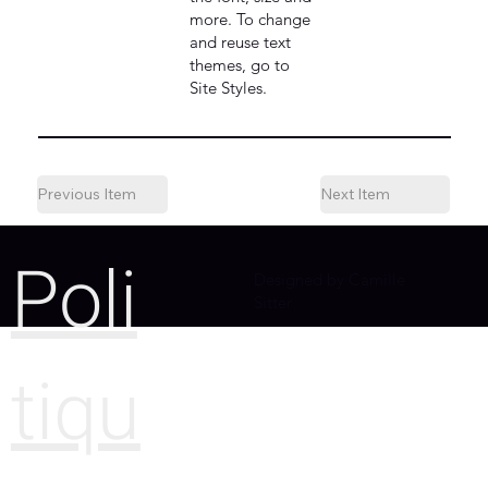
more. To change
and reuse text
themes, go to
Site Styles.
Previous Item
Next Item
Poli
Designed by Camille
Sitter
tiqu