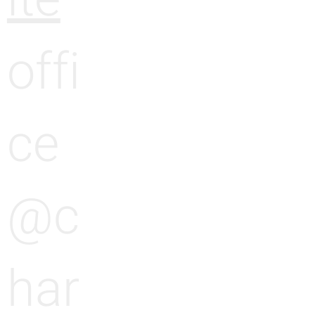
offi
ce
@c
har