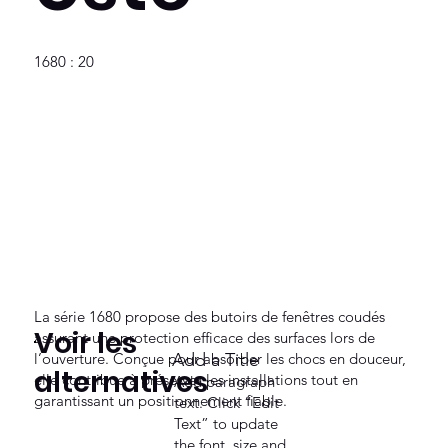
1680 : 20
La série 1680 propose des butoirs de fenêtres coudés
Voir les
assurant une protection efficace des surfaces lors de
l’ouverture. Conçue pour absorber les chocs en douceur,
Add a Title
alternatives
elle contribue à préserver les installations tout en
Add paragraph
garantissant un positionnement fiable.
text. Click “Edit
Text” to update
the font, size and