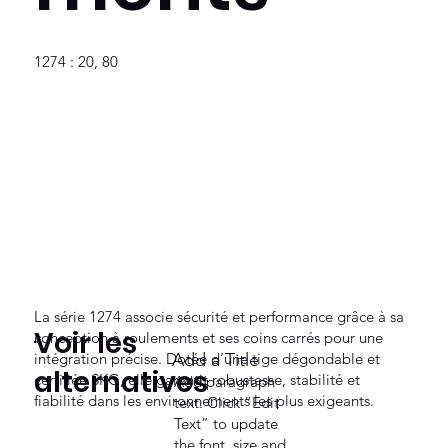
1274 : 20, 80
La série 1274 associe sécurité et performance grâce à sa
Voir les
conception à roulements et ses coins carrés pour une
intégration précise. Dotée d’une tige dégondable et
Add a Title
alternatives
certifiée SKG, elle garantit robustesse, stabilité et
Add paragraph
fiabilité dans les environnements les plus exigeants.
text. Click “Edit
Text” to update
the font, size and