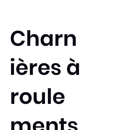
Charn
ières à
roule
ments