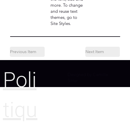
more. To change
and reuse text
themes, go to
Site Styles.
Previous Item
Next Item
Poli
Designed by Camille
Sitter
tiqu