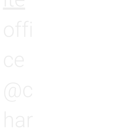
offi
ce
@c
har