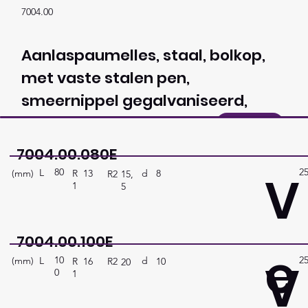
7004.00
Aanlaspaumelles, staal, bolkop,
met vaste stalen pen,
smeernippel gegalvaniseerd,
messing ring
Contact
7004.00.080E
80
2
V
L
(mm)
d
8
R
13
R2
15,
1
5
7004.00.100E
e
10
2
V
L
(mm)
d
10
R
16
R2
20
0
1