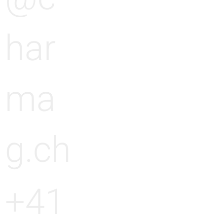
n
i
har
g
n
ma
g
g.ch
+41