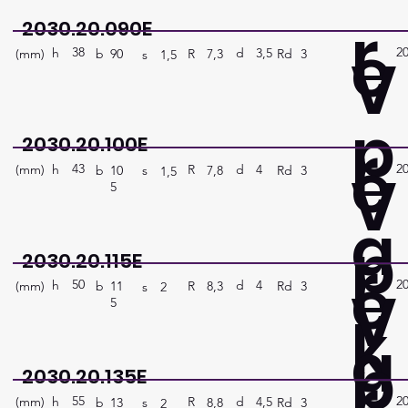
r
2030.20.090E
e
38
2
V
h
3,5
d
(mm)
R
Rd
3
7,3
b
90
s
1,5
p
r
2030.20.100E
e
43
2
V
h
4
d
(mm)
R
Rd
3
7,8
b
10
s
1,5
5
a
p
r
2030.20.115E
e
50
2
V
h
4
d
(mm)
R
Rd
3
8,3
b
11
s
2
5
k
a
p
r
2030.20.135E
55
2
h
4,5
d
(mm)
R
Rd
3
8,8
b
13
s
2