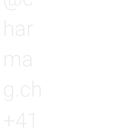
n
i
har
g
n
ma
g
g.ch
+41