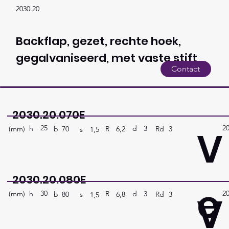
2030.20
Backflap, gezet, rechte hoek,
gegalvaniseerd, met vaste stift
Contact
2030.20.070E
25
2
V
h
3
d
(mm)
R
Rd
3
6,2
b
70
s
1,5
2030.20.080E
e
30
2
V
h
3
d
(mm)
R
Rd
3
6,8
b
80
s
1,5