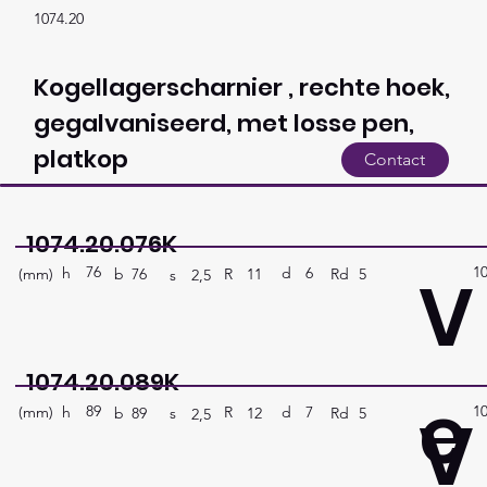
1074.20
Kogellagerscharnier , rechte hoek,
gegalvaniseerd, met losse pen,
platkop
Contact
1074.20.076K
76
1
V
h
6
d
(mm)
R
Rd
5
11
b
76
s
2,5
1074.20.089K
e
89
1
V
h
7
d
(mm)
R
Rd
5
12
b
89
s
2,5