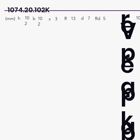
r
1074.20.102K
e
10
1
V
h
7
d
(mm)
R
Rd
5
13
b
10
s
3
2
2
p
r
e
a
p
r
k
a
p