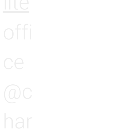
lité
offi
ce
@c
har