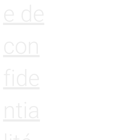
e de
con
fide
ntia