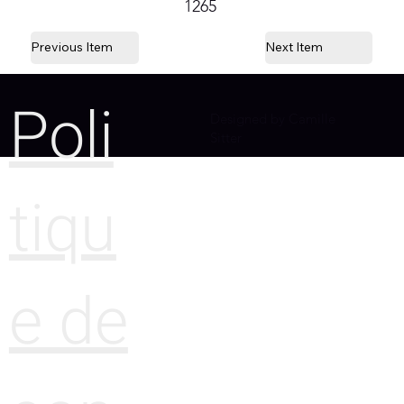
1265
Previous Item
Next Item
Poli
Designed by Camille
Sitter
tiqu
e de