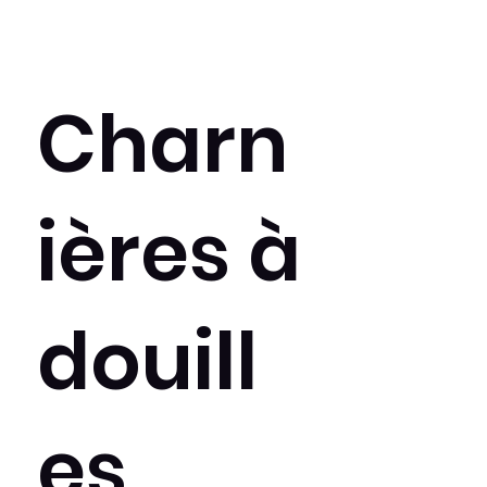
Charn
ières à
douill
es