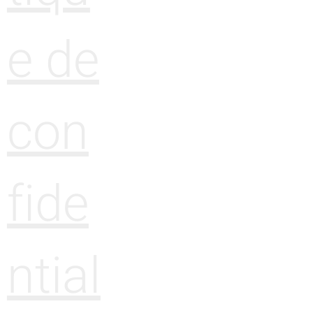
e de
con
fide
ntial