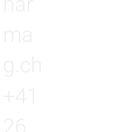
har
ma
g.ch
+41
26