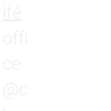
ité
offi
ce
@c