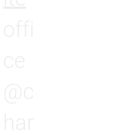
offi
ce
@c
har