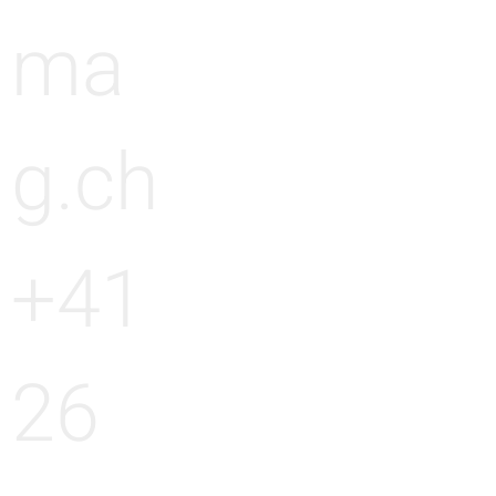
ma
g.ch
+41
26