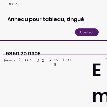
5850.20
Anneau pour tableau, zingué
Contact
5850.20.030E
2
1
E
s
30
d
(mm)
a
16,
Ø
2,5
#
2
5