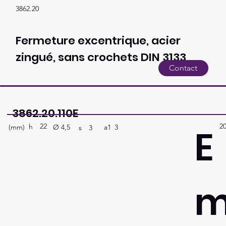
3862.20
Fermeture excentrique, acier
zingué, sans crochets DIN 3133
Contact
3862.20.110E
22
2
E
h
(mm)
a1
3
Ø
4,5
s
3