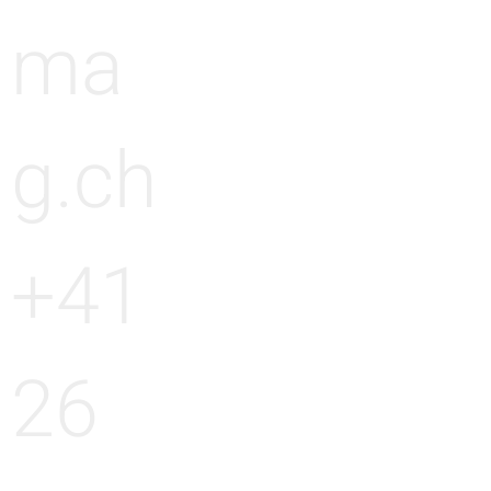
ma
g.ch
+41
26