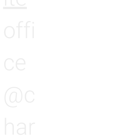
offi
ce
@c
har