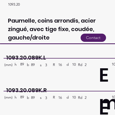
1093.20
Paumelle, coins arrondis, acier
zingué, avec tige fixe, coudée,
gauche/droite
Contact
1093.20.089K.L
89
1
E
h
10
d
(mm)
R
Rd
2
16
b
89
s
3
1093.20.089K.R
89
1
E
h
10
d
(mm)
R
Rd
2
16
b
89
s
3