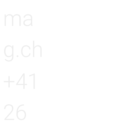
ma
g.ch
+41
26