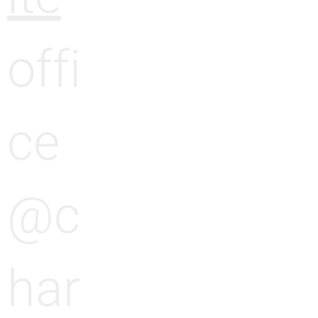
offi
ce
@c
har