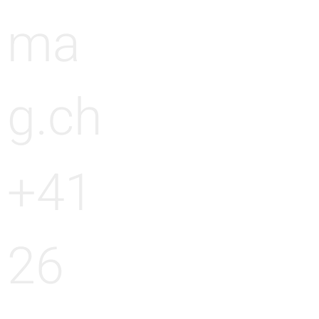
ma
g.ch
+41
26