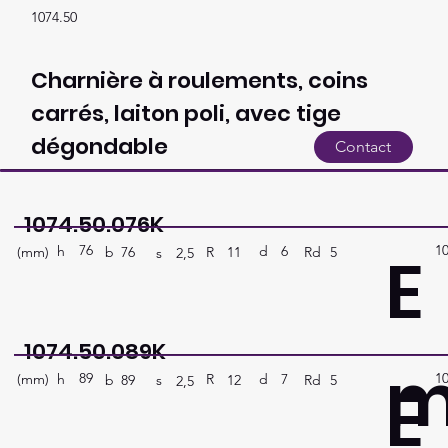
1074.50
Charnière à roulements, coins
carrés, laiton poli, avec tige
dégondable
Contact
1074.50.076K
76
1
E
h
6
d
(mm)
R
Rd
5
11
b
76
s
2,5
1074.50.089K
89
1
E
h
7
d
(mm)
R
Rd
5
12
b
89
s
2,5