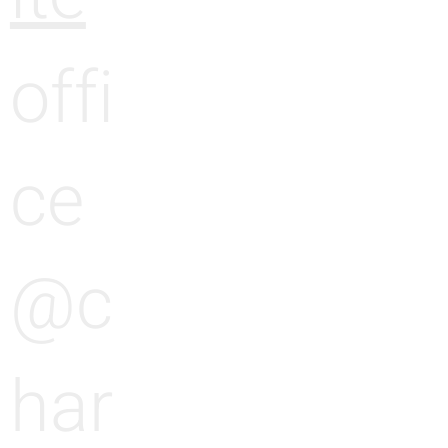
offi
ce
@c
har