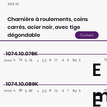
1074.10
Charnière à roulements, coins
carrés, acier noir, avec tige
dégondable
Contact
1074.10.076K
76
1
E
h
6
d
(mm)
R
Rd
5
11
b
76
s
2,5
1074.10.089K
89
1
E
h
7
d
(mm)
R
Rd
5
12
b
89
s
2,5