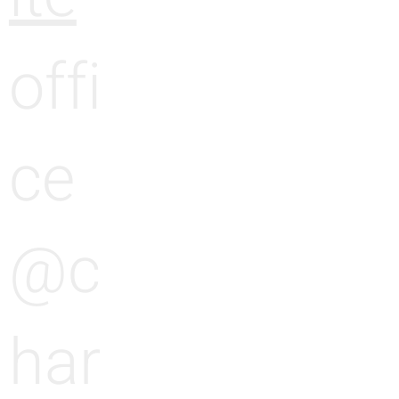
offi
ce
@c
har