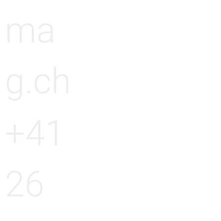
ma
g.ch
+41
26