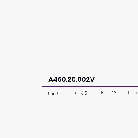
A460.20.002V
d
R
13
7
s
(mm)
6,5