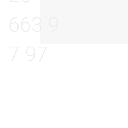
663 9
7 97