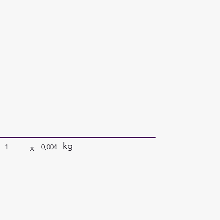
kg
x
1
0,004