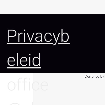
Privacyb
eleid
A460.20.009V
d
R
15
8
s
(mm)
7
office
Designed by 