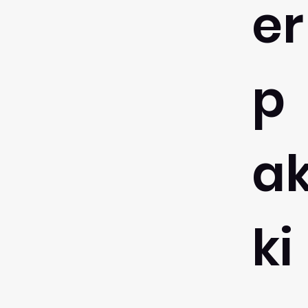
er
p
a
ki