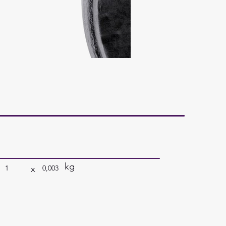
kg
x
1
0,003