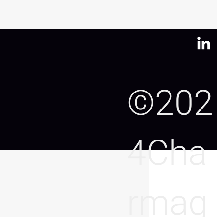
©202
kg
x
1
0,005
4Cha
rmag