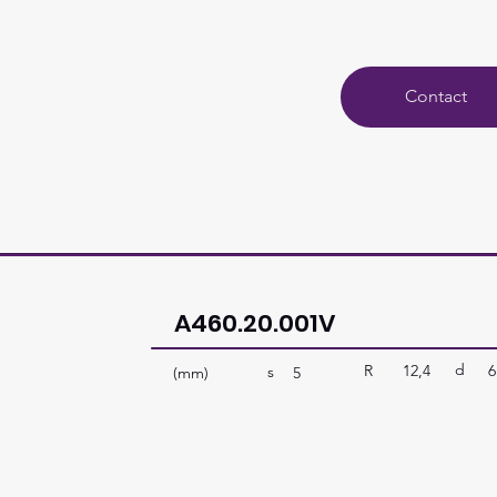
Contact
A460.20.001V
d
R
12,4
6
s
(mm)
5