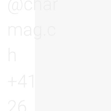
@char
mag.c
h
+41
26