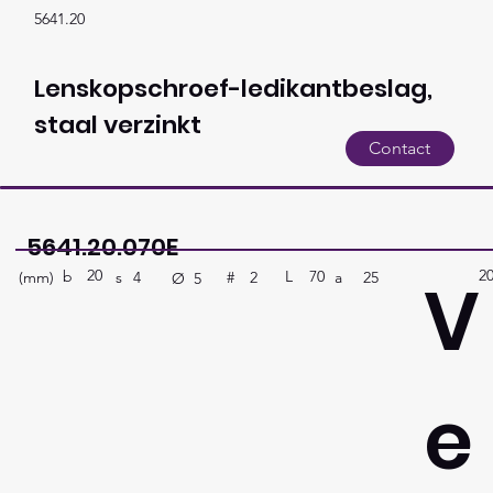
5641.20
Lenskopschroef-ledikantbeslag,
staal verzinkt
Contact
5641.20.070E
20
2
V
b
70
L
(mm)
#
a
25
2
s
4
Ø
5
e