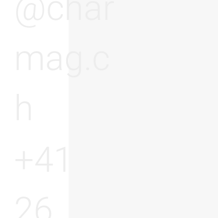
@char
mag.c
h
+41
26