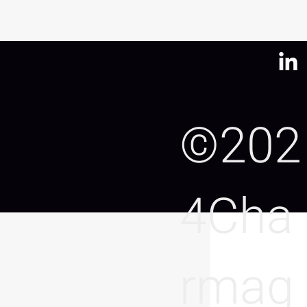
©202
kg
x
20
0,040
4Cha
rmag