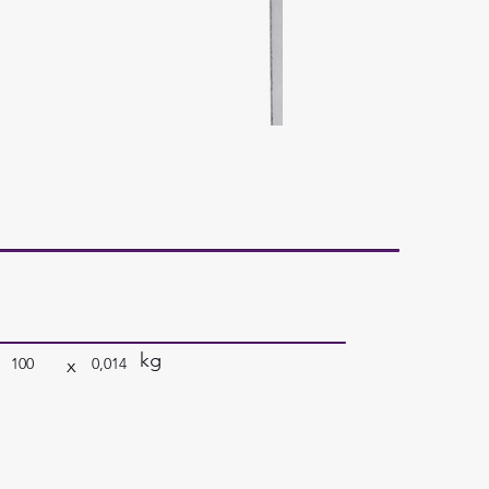
kg
x
100
0,014