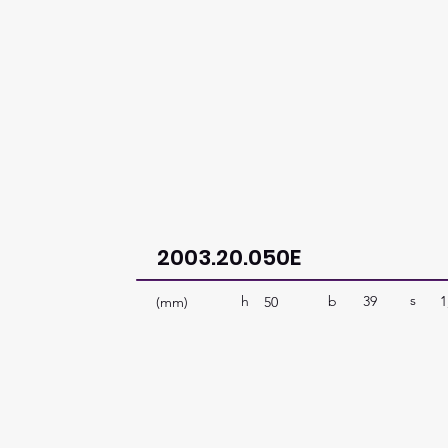
2003.20.050E
s
b
39
1
h
(mm)
50