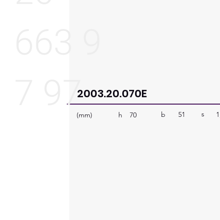
663 9
7 97
2003.20.070E
s
b
51
1
h
(mm)
70