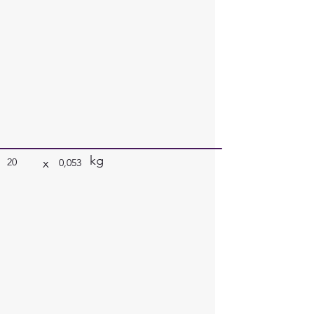
kg
x
20
0,053