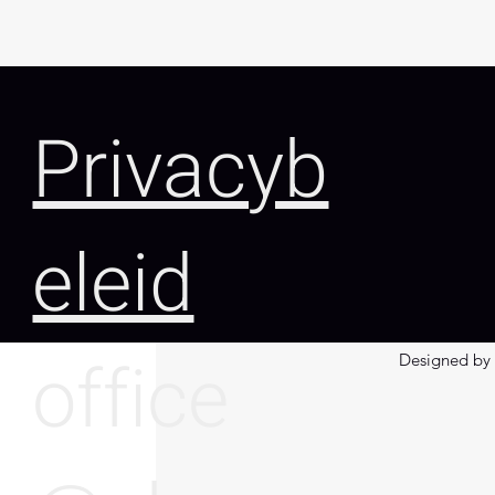
Privacyb
eleid
2003.20.060E
s
b
46
1
h
(mm)
60
office
Designed by 