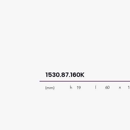
1530.87.160K
x
l
60
1
h
(mm)
19