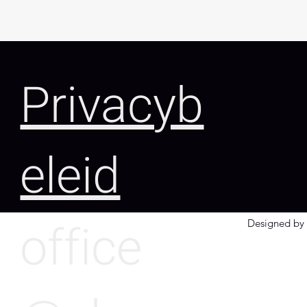
Privacyb
eleid
office
Designed by 