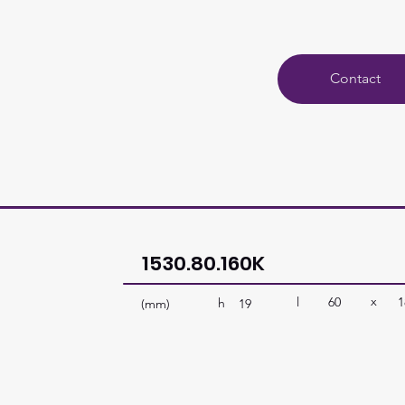
Contact
1530.80.160K
x
l
60
1
h
(mm)
19