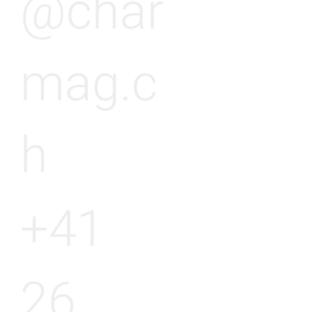
@char
mag.c
h
+41
26