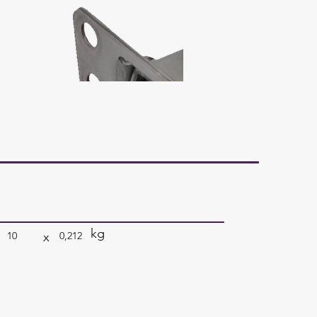
kg
x
10
0,212