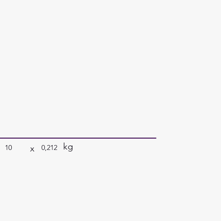
kg
x
10
0,212