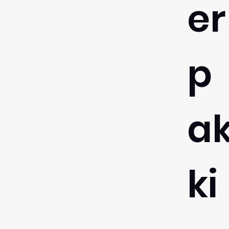
er
p
a
ki