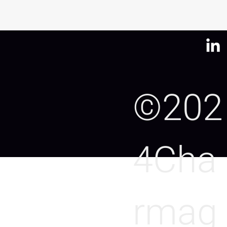
©202
4Cha
rmag