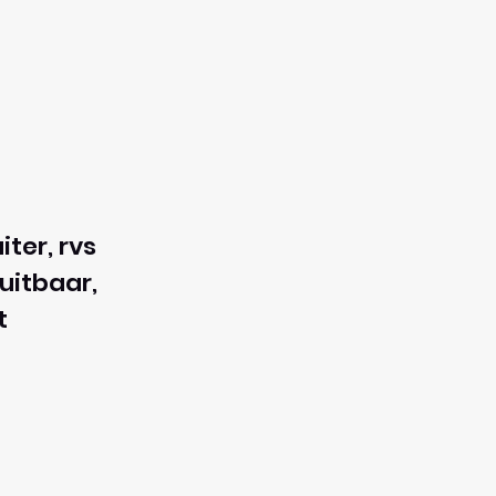
ter, rvs
uitbaar,
t