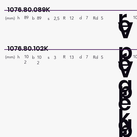
r
1076.80.089K
e
89
1
V
h
7
d
(mm)
R
Rd
5
12
b
89
s
2,5
p
r
1076.80.102K
e
10
1
V
h
7
d
(mm)
R
Rd
5
13
b
10
s
3
2
2
a
p
r
e
k
a
p
r