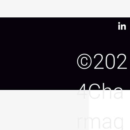
©202
kg
x
10
0,320
4Cha
rmag