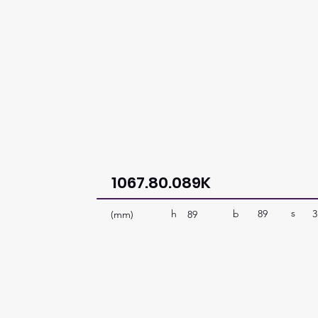
1067.80.089K
s
b
89
3
h
(mm)
89