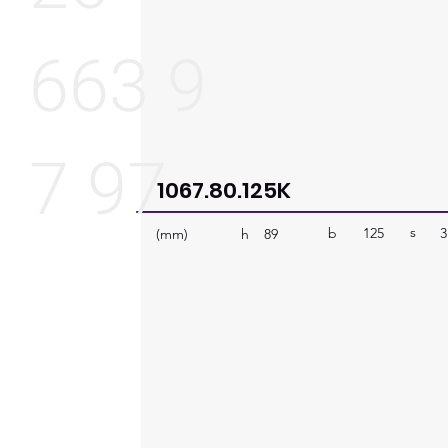
663 9
7 97
1067.80.125K
s
b
125
3
h
(mm)
89