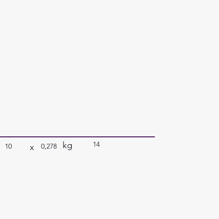
kg
14
x
10
0,278