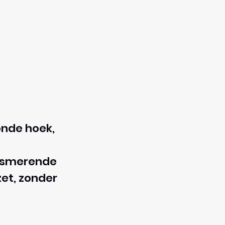
onde hoek,
lfsmerende
zet, zonder