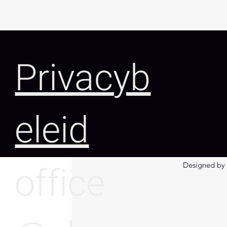
Privacyb
eleid
1067.80.102K
s
b
125
3
h
(mm)
89
office
Designed by 