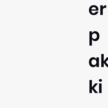
er
p
a
ki