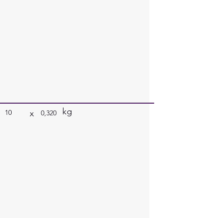
kg
x
10
0,320