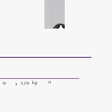
kg
14
x
50
0,278