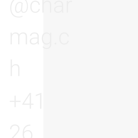
@char
mag.c
h
+41
26