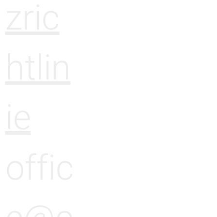
zric
htlin
ie
offic