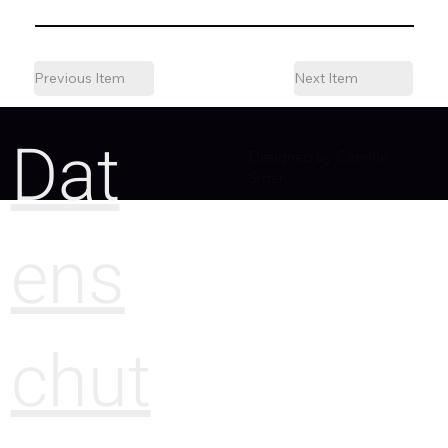
Previous Item
Next Item
Dat
Designed by Camille
Sitter
ens
chut