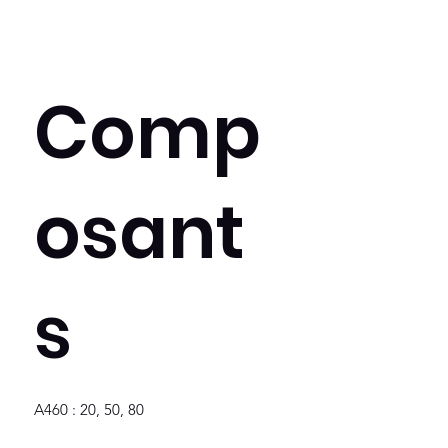
Comp
osant
s
A460 : 20, 50, 80