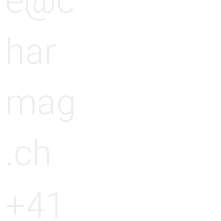
e@c
har
mag
.ch
+41