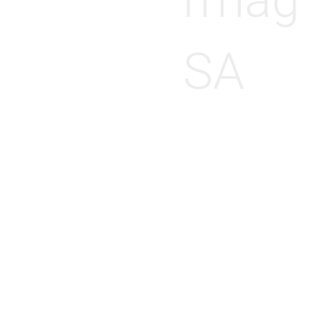
rmag
SA