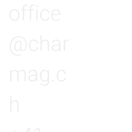
office
@char
mag.c
h