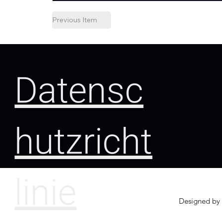
Previous Item
Datensc
hutzricht
linie
Designed by 