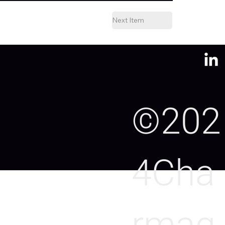
Next Item
©202
4Cha