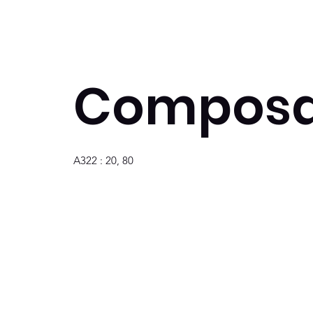
Composa
A322 : 20, 80