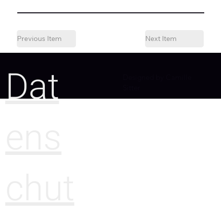
Previous Item
Next Item
Dat
Designed by Camille
Sitter
ens
chut