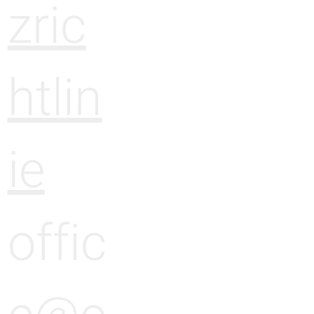
zric
htlin
ie
offic