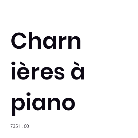
Charn
ières à
piano
7351 : 00