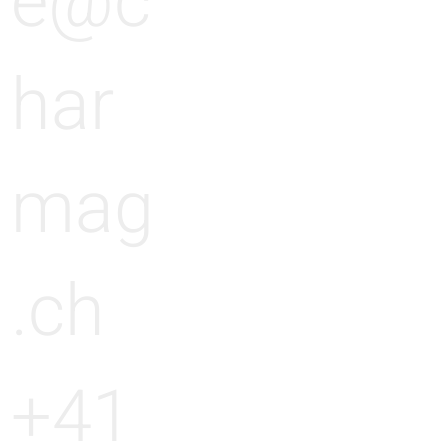
e@c
har
mag
.ch
+41