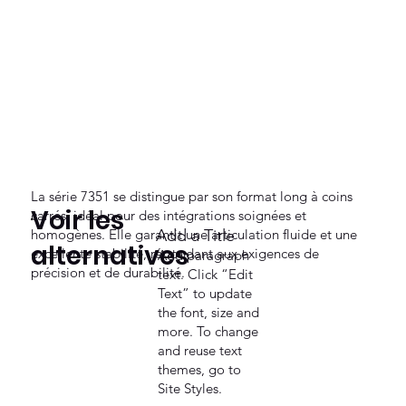
La série 7351 se distingue par son format long à coins
Voir les
carrés, idéal pour des intégrations soignées et
homogènes. Elle garantit une articulation fluide et une
Add a Title
alternatives
excellente stabilité, répondant aux exigences de
Add paragraph
précision et de durabilité.
text. Click “Edit
Text” to update
the font, size and
more. To change
and reuse text
themes, go to
Site Styles.