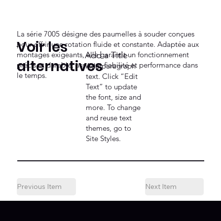
La série 7005 désigne des paumelles à souder conçues
Voir les
pour offrir une rotation fluide et constante. Adaptée aux
montages exigeants, elle garantit un fonctionnement
Add a Title
alternatives
précis et durable, assurant fiabilité et performance dans
Add paragraph
le temps.
text. Click “Edit
Text” to update
the font, size and
more. To change
and reuse text
themes, go to
Site Styles.
Previous Item
Next Item