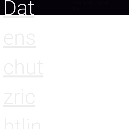
Dat
Designed by Camille
Sitter
ens
chut
zric
htlin