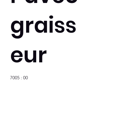
graiss
eur
7005 : 00