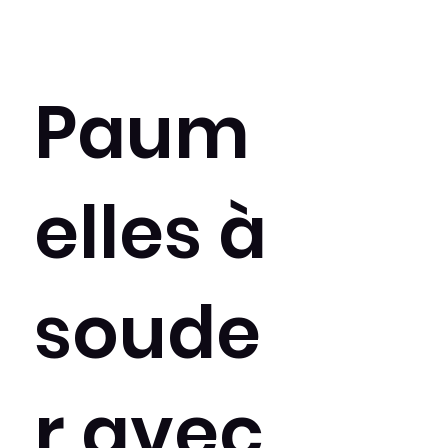
Paum
elles à
soude
r avec