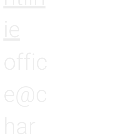
ie
offic
e@c
har