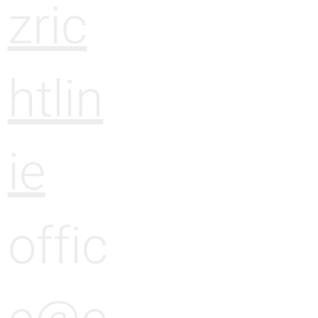
zric
htlin
ie
offic