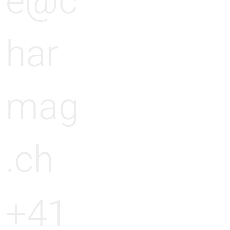
e@c
har
mag
.ch
+41