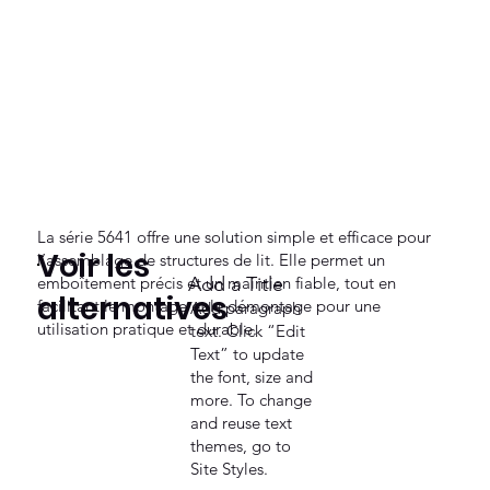
La série 5641 offre une solution simple et efficace pour
Voir les
l’assemblage de structures de lit. Elle permet un
emboîtement précis et un maintien fiable, tout en
Add a Title
alternatives
facilitant le montage et le démontage pour une
Add paragraph
utilisation pratique et durable.
text. Click “Edit
Text” to update
the font, size and
more. To change
and reuse text
themes, go to
Site Styles.