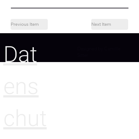
Previous Item
Next Item
Dat
Designed by Camille
Sitter
ens
chut