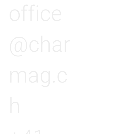
office
@char
mag.c
h