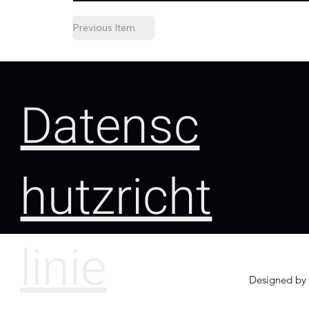
Previous Item
Datensc
hutzricht
linie
Designed by 