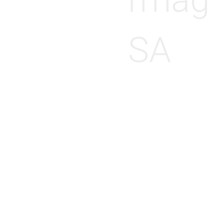
rmag
SA