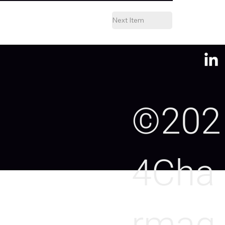
Next Item
©202
4Cha