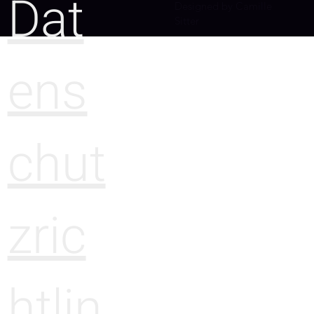
Dat
Designed by Camille
Sitter
ens
chut
zric
htlin