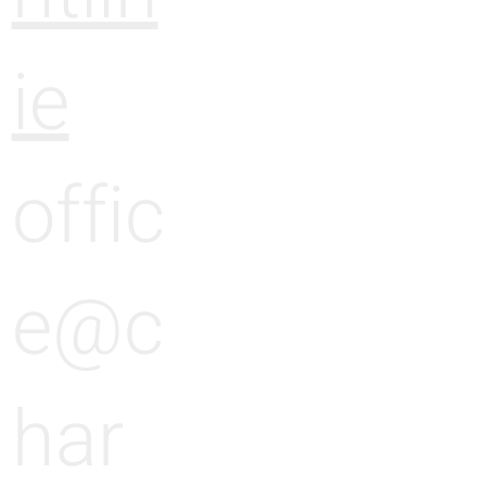
ie
offic
e@c
har