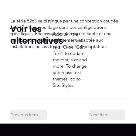
La série 5263 se distingue par une conception coudée
Voir les
facilitant le verrouillage dans des configurations
spécifiques. Elle assure une fermeture fiable et une
Add a Title
alternatives
manipulation aisée, parfaitement adaptée aux
Add paragraph
installations nécessitant précision et adaptation.
text. Click “Edit
Text” to update
the font, size and
more. To change
and reuse text
themes, go to
Site Styles.
Previous Item
Next Item