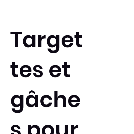
Target
tes et
gâche
s pour