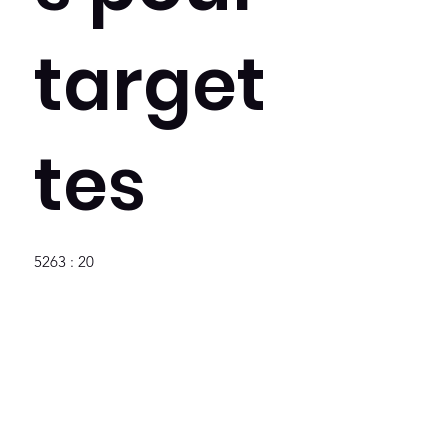
target
tes
5263 : 20