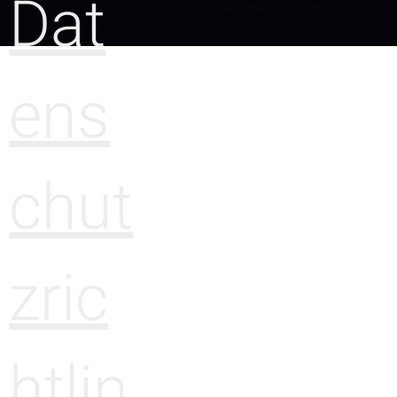
Dat
Designed by Camille
Sitter
ens
chut
zric
htlin