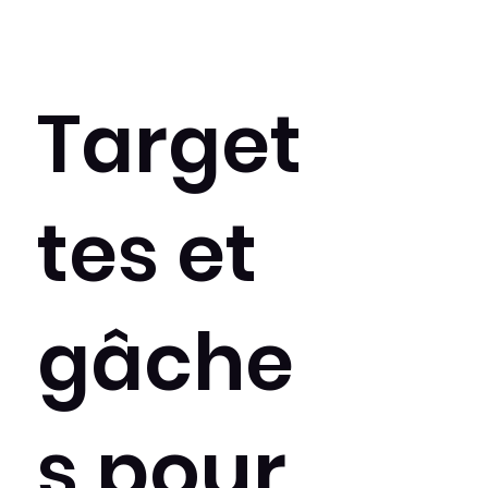
Target
tes et
gâche
s pour