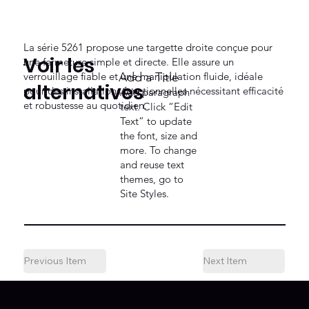
La série 5261 propose une targette droite conçue pour
Voir les
une fermeture simple et directe. Elle assure un
verrouillage fiable et une manipulation fluide, idéale
Add a Title
alternatives
pour des installations fonctionnelles nécessitant efficacité
Add paragraph
et robustesse au quotidien.
text. Click “Edit
Text” to update
the font, size and
more. To change
and reuse text
themes, go to
Site Styles.
Previous Item
Next Item