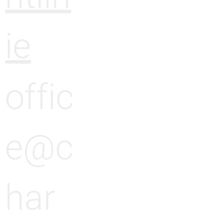
ie
offic
e@c
har