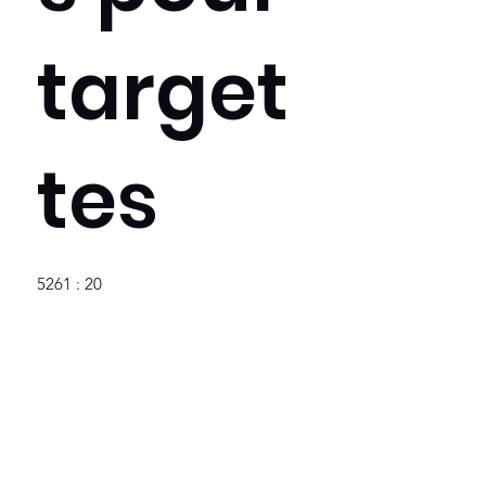
target
tes
5261 : 20