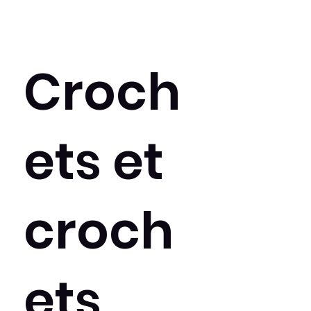
Croch
ets et
croch
ets