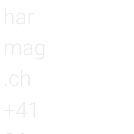
har
mag
.ch
+41