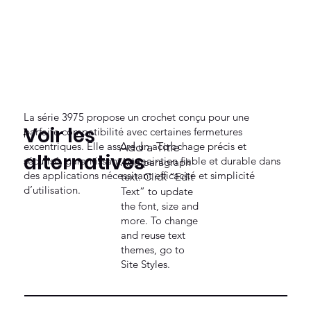
La série 3975 propose un crochet conçu pour une
Voir les
parfaite compatibilité avec certaines fermetures
excentriques. Elle assure un accrochage précis et
Add a Title
alternatives
sécurisé, garantissant un maintien fiable et durable dans
Add paragraph
des applications nécessitant efficacité et simplicité
text. Click “Edit
d’utilisation.
Text” to update
the font, size and
more. To change
and reuse text
themes, go to
Site Styles.