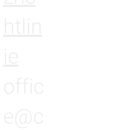
htlin
ie
offic
e@c