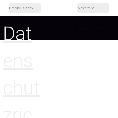
Previous Item
Next Item
Dat
Designed by Camille
Sitter
ens
chut
zric