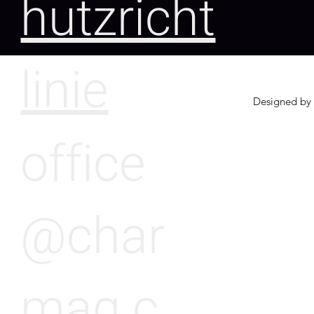
hutzricht
linie
Designed by 
office
@char
mag.c