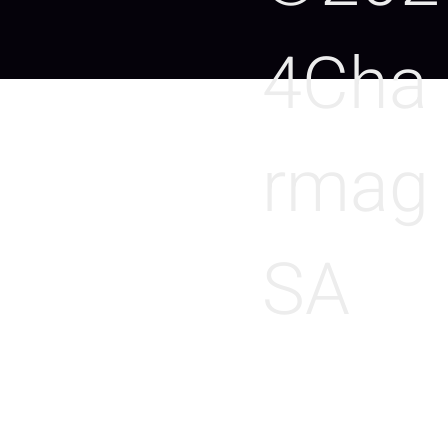
4Cha
rmag
SA