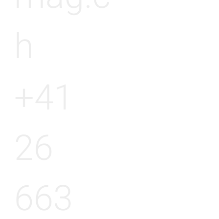
h
+41
26
663