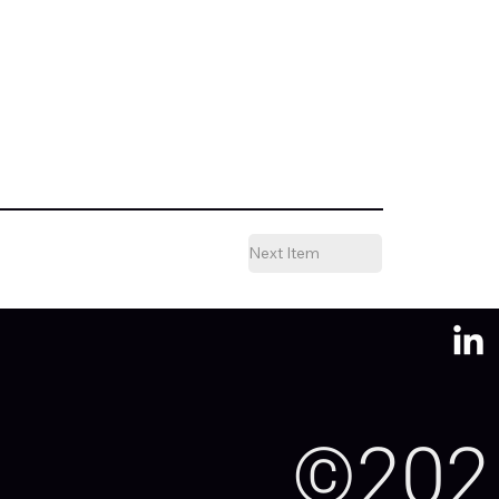
Next Item
©202