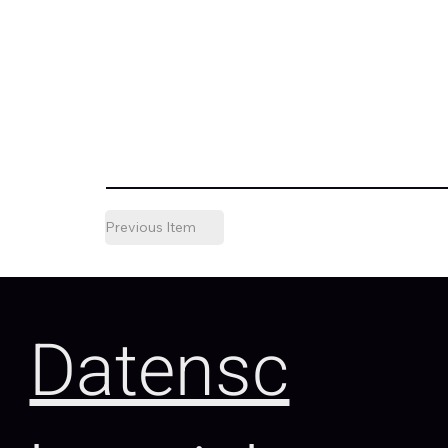
Previous Item
Datensc