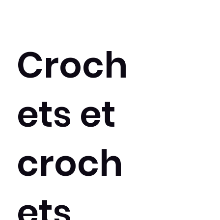
Croch
ets et
croch
ets