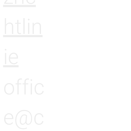
htlin
ie
offic
e@c