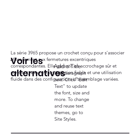
La série 3965 propose un crochet conçu pour s’associer
Voir les
efficacement aux fermetures excentriques
correspondantes. Elle garantit un accrochage sûr et
Add a Title
alternatives
constant, assurant un maintien fiable et une utilisation
Add paragraph
fluide dans des configurations d’assemblage variées.
text. Click “Edit
Text” to update
the font, size and
more. To change
and reuse text
themes, go to
Site Styles.