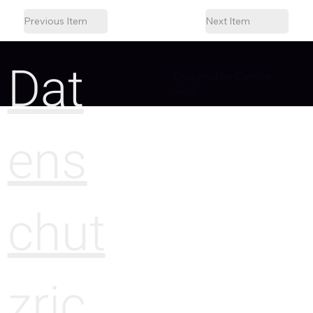
Previous Item
Next Item
Dat
Designed by Camille
Sitter
ens
chut
zric