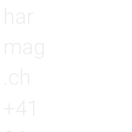
har
mag
.ch
+41