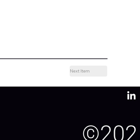
Next Item
©202