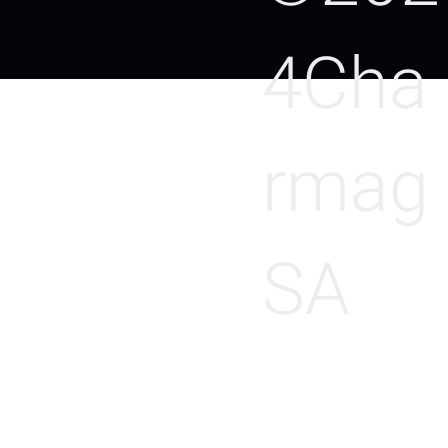
4Cha
rmag
SA