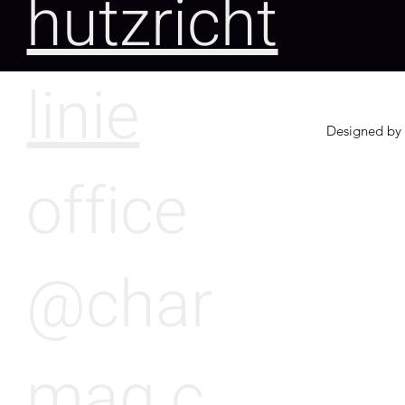
hutzricht
linie
Designed by 
office
@char
mag.c