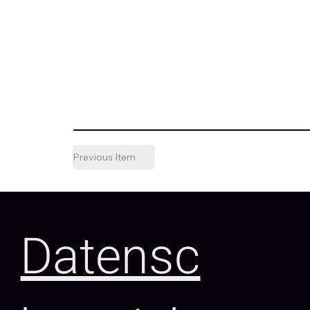
Previous Item
Datensc