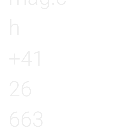
h
+41
26
663