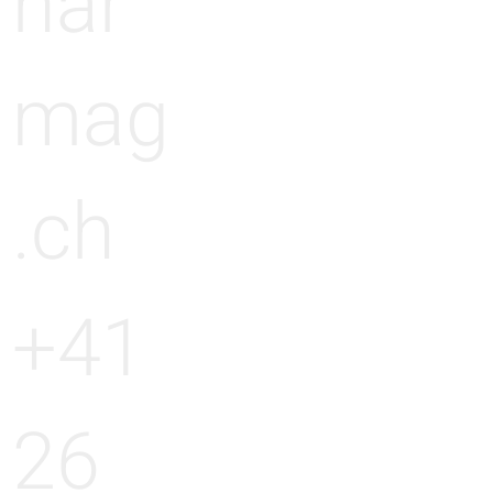
har
mag
.ch
+41
26