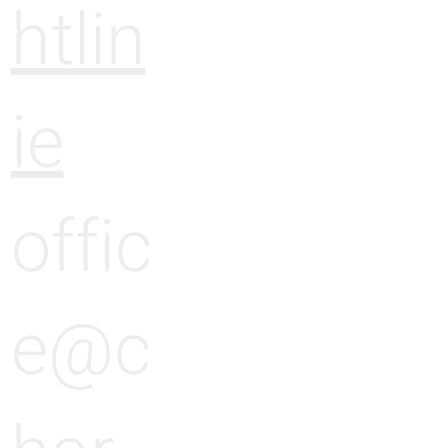
htlin
ie
offic
e@c