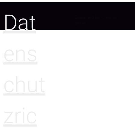
Dat
Designed by Camille
Sitter
ens
chut
zric