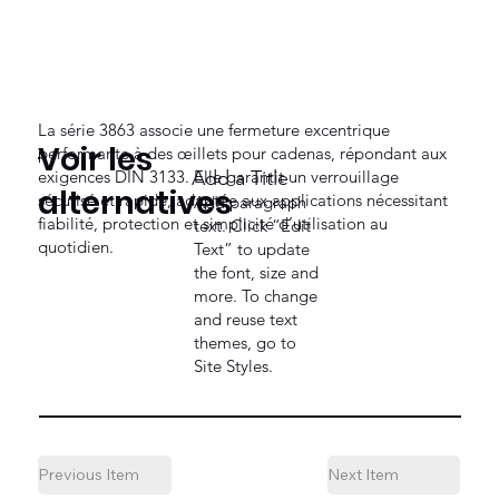
La série 3863 associe une fermeture excentrique
Voir les
performante à des œillets pour cadenas, répondant aux
exigences DIN 3133. Elle garantit un verrouillage
Add a Title
alternatives
sécurisé et rapide, adaptée aux applications nécessitant
Add paragraph
fiabilité, protection et simplicité d’utilisation au
text. Click “Edit
quotidien.
Text” to update
the font, size and
more. To change
and reuse text
themes, go to
Site Styles.
Previous Item
Next Item