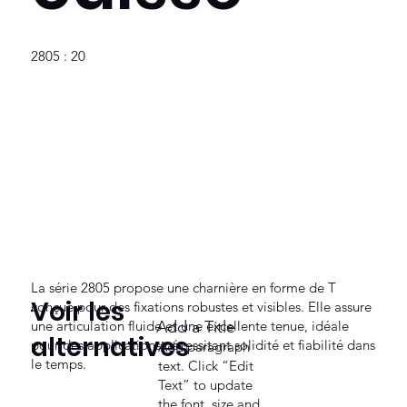
2805 : 20
La série 2805 propose une charnière en forme de T
Voir les
conçue pour des fixations robustes et visibles. Elle assure
une articulation fluide et une excellente tenue, idéale
Add a Title
alternatives
pour des applications nécessitant solidité et fiabilité dans
Add paragraph
le temps.
text. Click “Edit
Text” to update
the font, size and