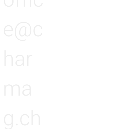
offic
e@c
har
ma
g.ch