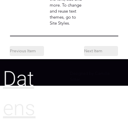
more. To change
and reuse text
themes, go to
Site Styles.
Previous Item
Next Item
Dat
Designed by Camille
Sitter
ens