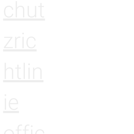
chut
zric
htlin
ie