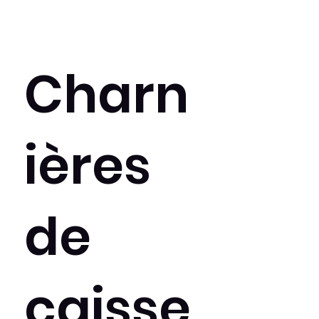
Charn
ières
de
caisse