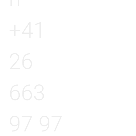
+41
26
663
97 97