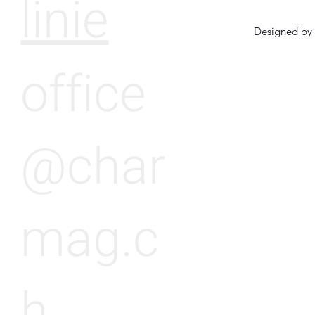
linie
Designed by 
office
@char
mag.c
h