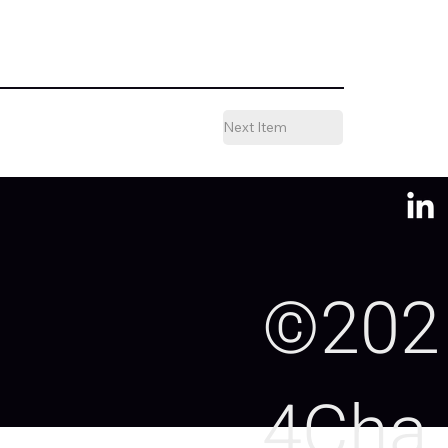
Next Item
©202
4Cha