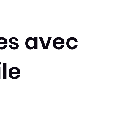
es avec
le