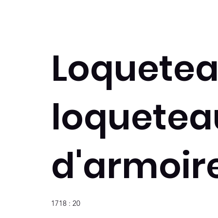
Loquetea
loquetea
d'armoir
1718 : 20