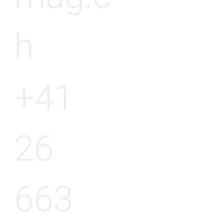
h
+41
26
663