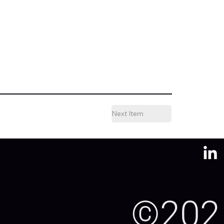
Next Item
©202