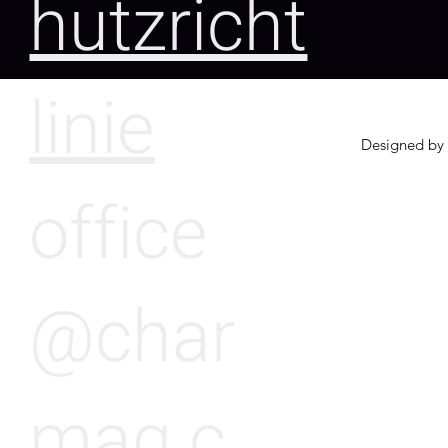
hutzricht
linie
Designed by 
office
@char
mag.c