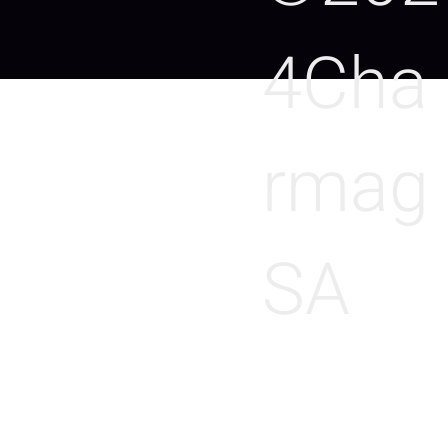
4Cha
rmag
SA