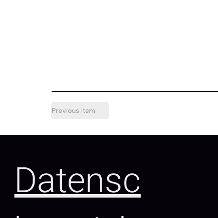
Previous Item
Datensc