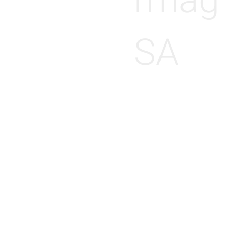
rmag
SA