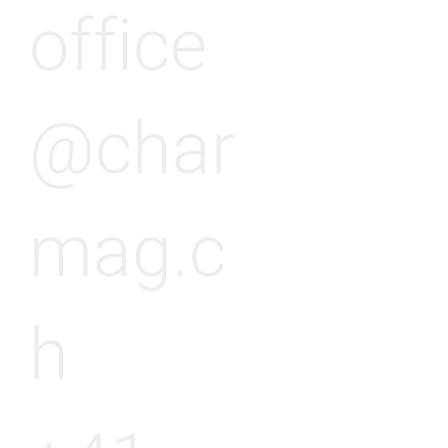
office
@char
mag.c
h