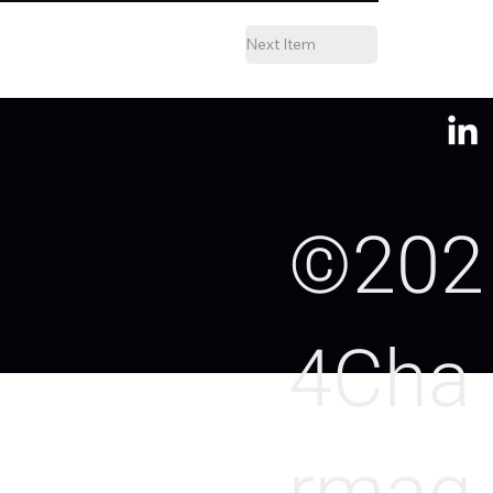
Next Item
©202
4Cha