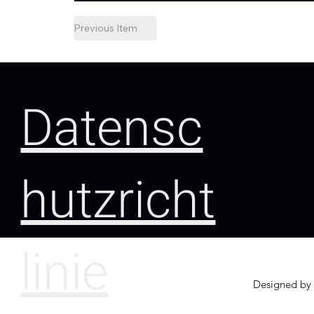
Previous Item
Datensc
hutzricht
linie
Designed by 