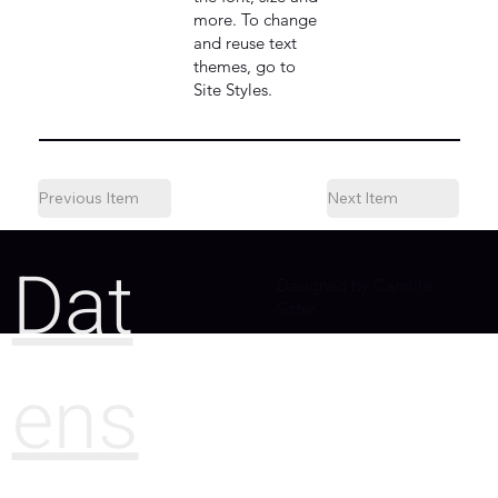
more. To change
and reuse text
themes, go to
Site Styles.
Previous Item
Next Item
Dat
Designed by Camille
Sitter
ens