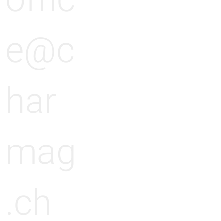
offic
e@c
har
mag
.ch