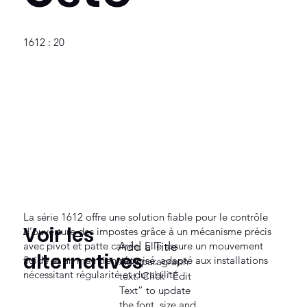
1612 : 20
La série 1612 offre une solution fiable pour le contrôle
Voir les
d’ouverture des impostes grâce à un mécanisme précis
avec pivot et patte carrée. Elle assure un mouvement
Add a Title
alternatives
fluide et un maintien sécurisé, adapté aux installations
Add paragraph
nécessitant régularité et durabilité.
text. Click “Edit
Text” to update
the font, size and