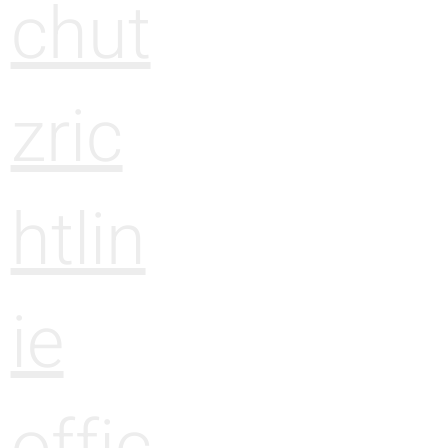
chut
zric
htlin
ie