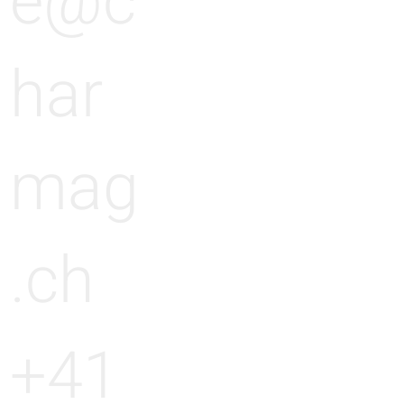
e@c
har
mag
.ch
+41