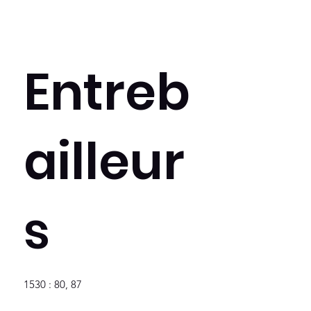
Entreb
ailleur
s
1530 : 80, 87