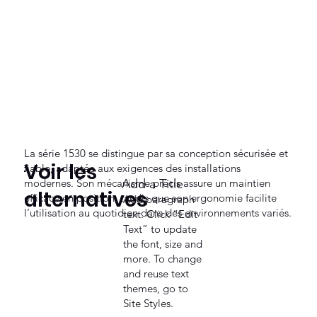
La série 1530 se distingue par sa conception sécurisée et
Voir les
fiable, adaptée aux exigences des installations
modernes. Son mécanisme précis assure un maintien
Add a Title
alternatives
efficace en position, tandis que son ergonomie facilite
Add paragraph
l’utilisation au quotidien dans des environnements variés.
text. Click “Edit
Text” to update
the font, size and
more. To change
and reuse text
themes, go to
Site Styles.