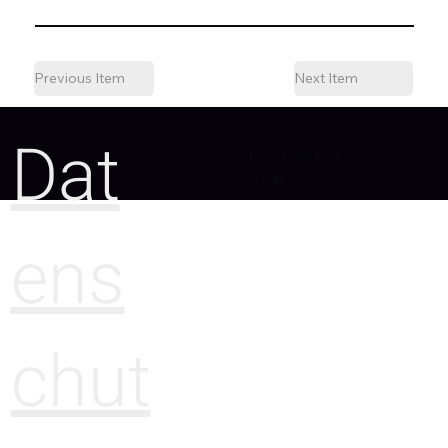
Previous Item
Next Item
Dat
Designed by Camille
Sitter
ens
chut