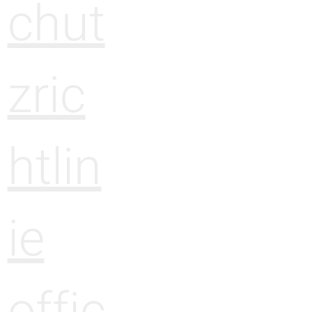
chut
zric
htlin
ie