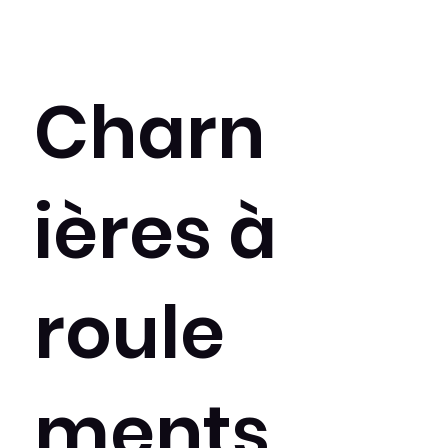
Charn
ières à
roule
ments