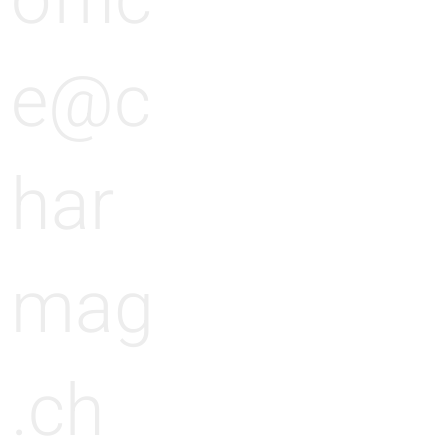
offic
e@c
har
mag
.ch