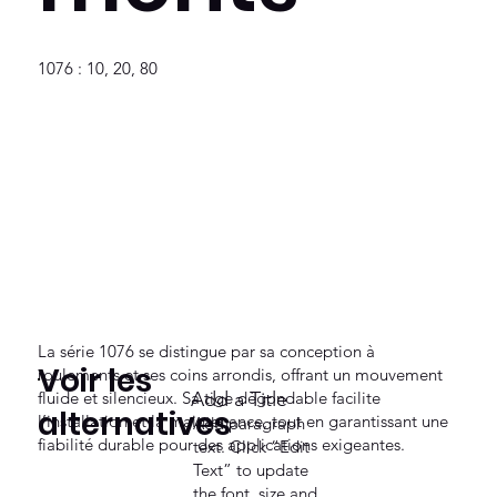
1076 : 10, 20, 80
La série 1076 se distingue par sa conception à
Voir les
roulements et ses coins arrondis, offrant un mouvement
fluide et silencieux. Sa tige dégondable facilite
Add a Title
alternatives
l’installation et la maintenance, tout en garantissant une
Add paragraph
fiabilité durable pour des applications exigeantes.
text. Click “Edit
Text” to update
the font, size and