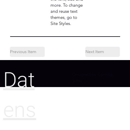
more. To change
and reuse text
themes, go to
Site Styles.
Previous Item
Next Item
Dat
Designed by Camille
Sitter
ens