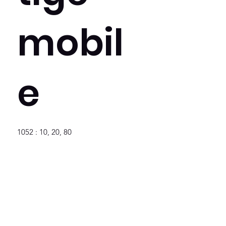
mobil
e
1052 : 10, 20, 80