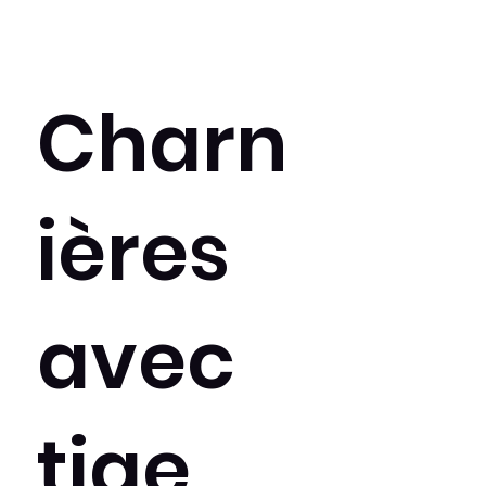
Charn
ières
avec
tige