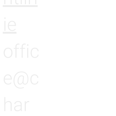
ie
offic
e@c
har