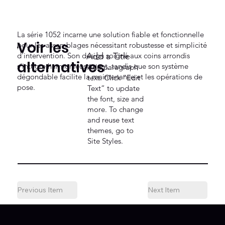
La série 1052 incarne une solution fiable et fonctionnelle
Voir les
pour les assemblages nécessitant robustesse et simplicité
d’intervention. Son design soigné aux coins arrondis
Add a Title
alternatives
s’intègre harmonieusement, tandis que son système
Add paragraph
dégondable facilite la maintenance et les opérations de
text. Click “Edit
pose.
Text” to update
the font, size and
more. To change
and reuse text
themes, go to
Site Styles.
Previous Item
Next Item