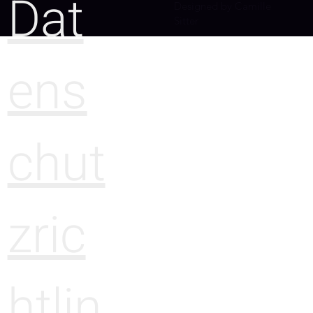
Dat
Designed by Camille
Sitter
ens
chut
zric
htlin