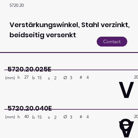
5720.20
Verstärkungswinkel, Stahl verzinkt,
beidseitig versenkt
Contact
5720.20.025E
27
2
V
h
4
#
(mm)
Ø
3
b
15
s
2
5720.20.040E
e
40
2
V
h
4
#
(mm)
Ø
3
b
15
s
2