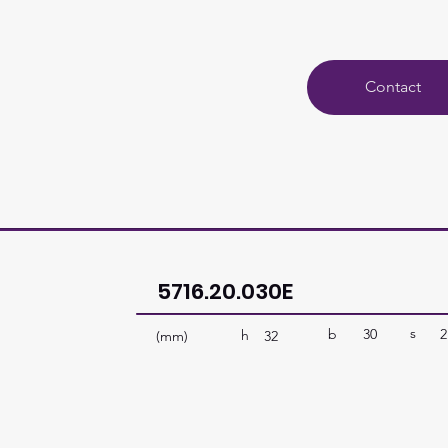
Contact
5716.20.030E
s
b
30
2
h
(mm)
32