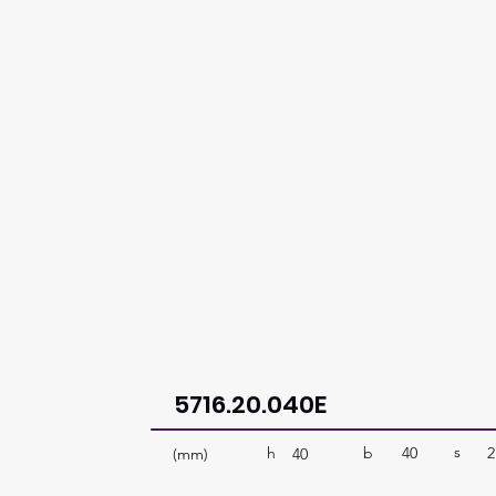
5716.20.040E
s
b
40
2
h
(mm)
40