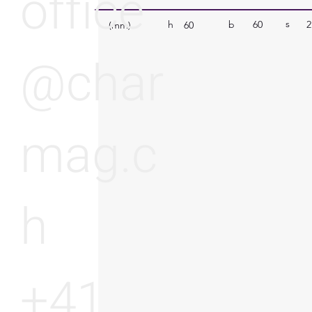
office
s
b
60
2
h
(mm)
60
@char
mag.c
h
+41