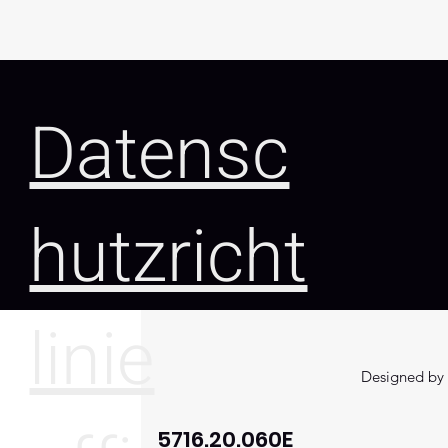
Datensc
hutzricht
linie
Designed by 
5716.20.060E