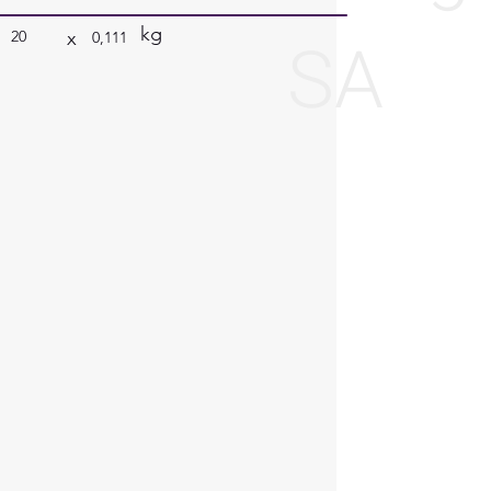
kg
SA
x
20
0,111