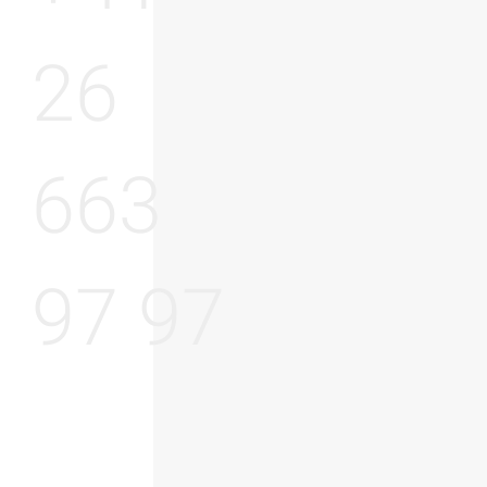
26
663
97 97