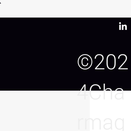
©202
4Cha
rmag