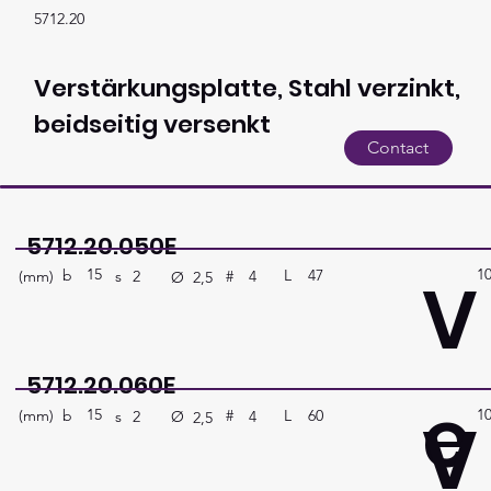
5712.20
Verstärkungsplatte, Stahl verzinkt,
beidseitig versenkt
Contact
5712.20.050E
15
1
V
b
47
L
(mm)
#
4
s
2
Ø
2,5
5712.20.060E
e
15
1
V
b
60
L
(mm)
#
4
s
2
Ø
2,5