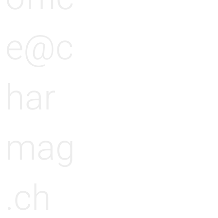
n
e@c
g
har
mag
.ch