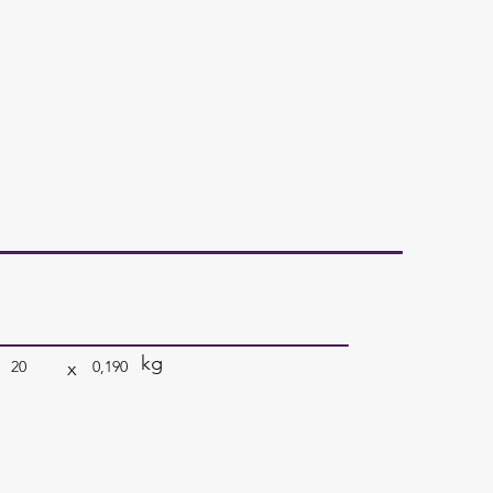
kg
x
20
0,190