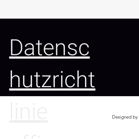
Datensc
hutzricht
linie
Designed by 