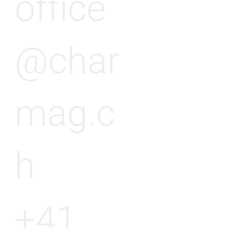
office
@char
mag.c
h
+41