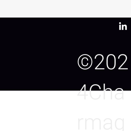
©202
4Cha
rmag