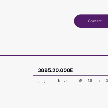
Contact
3885.20.000E
s
Ø
4,5
3
h
(mm)
22