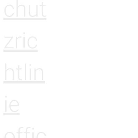
chut
zric
htlin
ie
offic