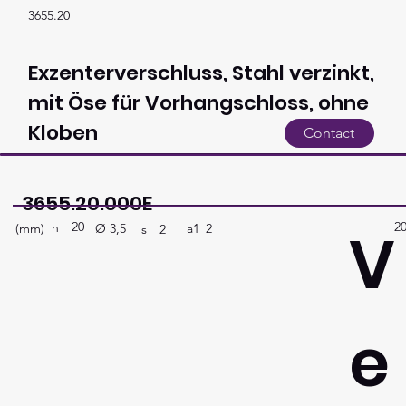
3655.20
Exzenterverschluss, Stahl verzinkt,
mit Öse für Vorhangschloss, ohne
Kloben
Contact
3655.20.000E
20
2
V
h
(mm)
a1
2
Ø
3,5
s
2
e