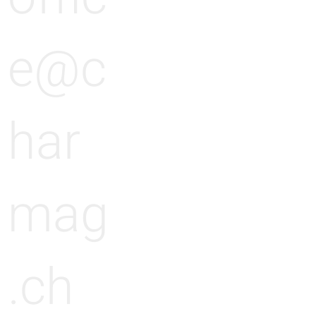
e@c
har
mag
.ch