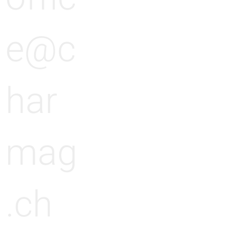
e@c
har
mag
.ch