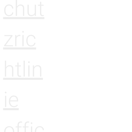
chut
zric
htlin
ie
offic