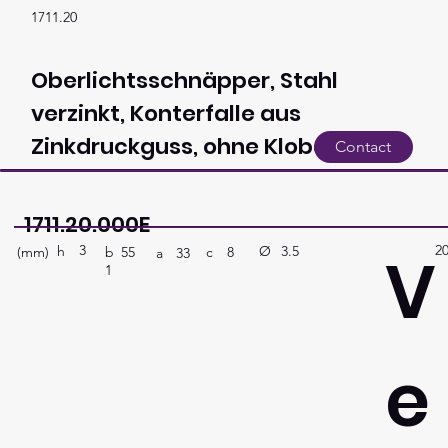
1711.20
Oberlichtsschnäpper, Stahl
verzinkt, Konterfalle aus
Zinkdruckguss, ohne Kloben
Contact
1711.20.000E
3
2
V
h
3.5
Ø
(mm)
c
8
b
55
a
33
1
e