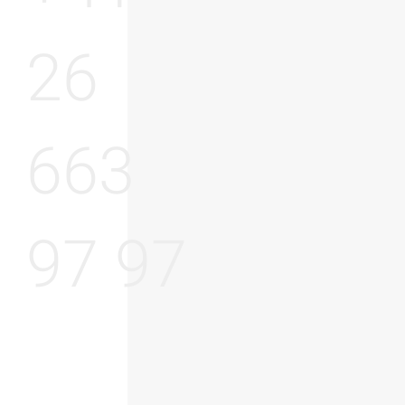
26
663
97 97