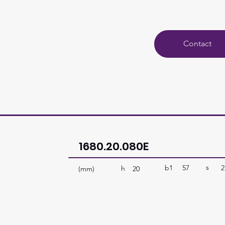
Contact
1680.20.080E
s
b1
57
2
h
(mm)
20