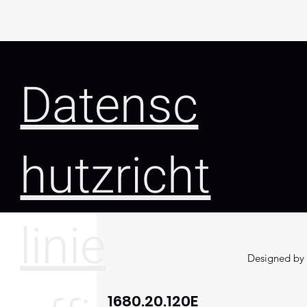
Datensc
hutzricht
linie
Designed by 
1680.20.120E