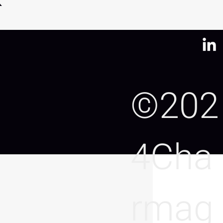
©202
4Cha
rmag