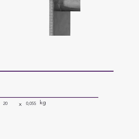
kg
x
20
0,055