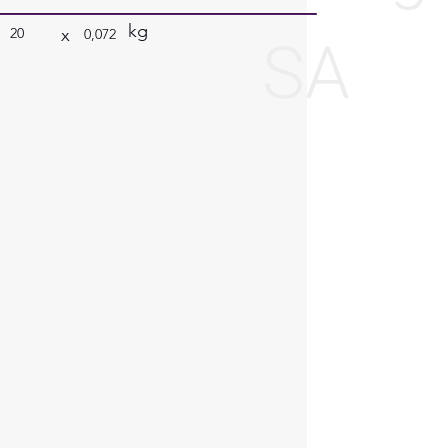
kg
SA
x
20
0,072