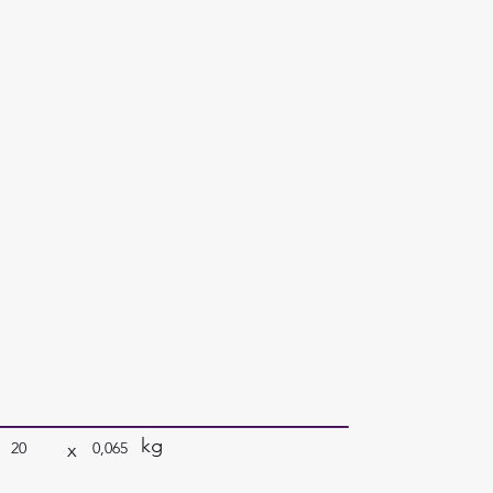
kg
x
20
0,065