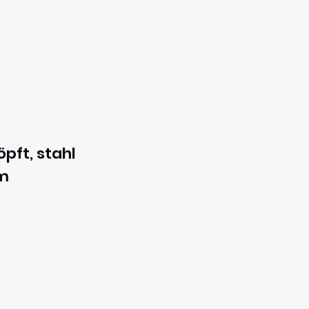
pft, stahl
em