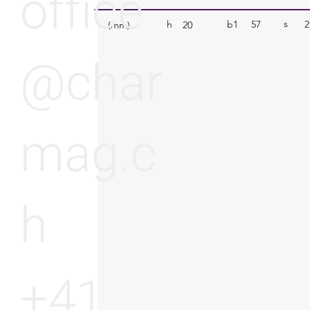
office
s
b1
57
2
h
(mm)
20
@char
mag.c
h
+41