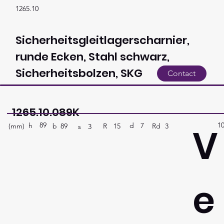
1265.10
Sicherheitsgleitlagerscharnier,
runde Ecken, Stahl schwarz,
Sicherheitsbolzen, SKG
Contact
1265.10.089K
89
1
V
h
7
d
(mm)
R
Rd
3
15
b
89
s
3
e