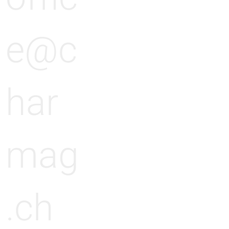
e@c
har
mag
.ch