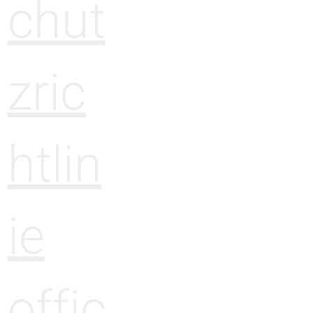
chut
zric
htlin
ie
offic